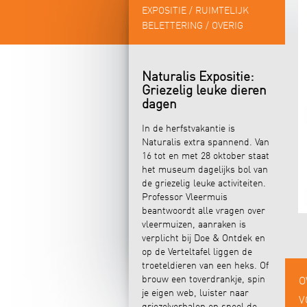
EXPOSITIE / RUIMTELIJK
BELETTERING / OVERIG
Naturalis Expositie:
Griezelig leuke dieren
dagen
In de herfstvakantie is
Naturalis extra spannend. Van
16 tot en met 28 oktober staat
het museum dagelijks bol van
de griezelig leuke activiteiten.
Professor Vleermuis
beantwoordt alle vragen over
vleermuizen, aanraken is
verplicht bij Doe & Ontdek en
op de Verteltafel liggen de
troeteldieren van een heks. Of
brouw een toverdrankje, spin
O
je eigen web, luister naar
V