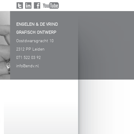
Volg
Volg
Volg
Volg ons
ons
ons
ons
op
ENGELEN & DE VRIND
op
op
op
Youtube
Twitter
LinkedIn
Facebook
GRAFISCH ONTWERP
Oostdwarsgracht 10
2312 PP Leiden
071 522 03 92
info@endv.nl