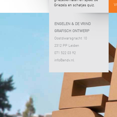
griezelverhalen en speel de
V
Griezels en schatjes quiz.
ENGELEN & DE VRIND
GRAFISCH ONTWERP
Oostdwarsgracht 10
2312 PP Leiden
071 522 03 92
info@endv.nl