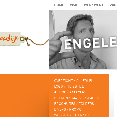
HOME
VISIE
WERKWIJZE
VOO
OVERZICHT / ALLERLEI
LOGO / HUISSTIJL
AFFICHES / FLYERS
BOEKEN / JAARVERSLAGEN
BROCHURES / FOLDERS
DIVERS / PROMO
WEBSITE / INTERNET