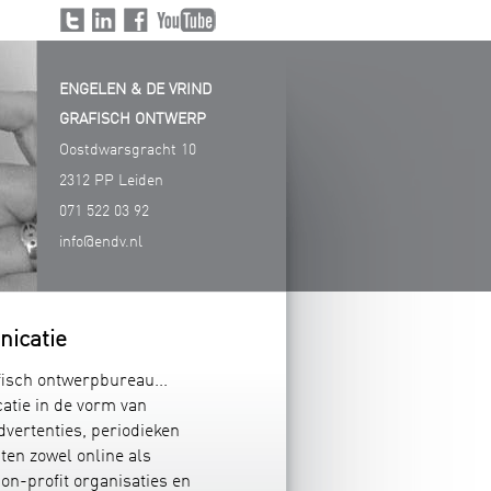
Volg
Volg
Volg
Volg ons
ons
ons
ons
op
ENGELEN & DE VRIND
op
op
op
Youtube
Twitter
LinkedIn
Facebook
GRAFISCH ONTWERP
Oostdwarsgracht 10
2312 PP Leiden
071 522 03 92
info@endv.nl
nicatie
afisch ontwerpbureau...
atie in de vorm van
advertenties, periodieken
ten zowel online als
n-profit organisaties en