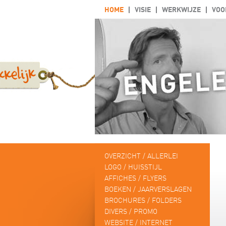
HOME
VISIE
WERKWIJZE
VOO
OVERZICHT / ALLERLEI
LOGO / HUISSTIJL
AFFICHES / FLYERS
BOEKEN / JAARVERSLAGEN
BROCHURES / FOLDERS
DIVERS / PROMO
WEBSITE / INTERNET