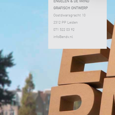
ENGELEN & DE VRIND
GRAFISCH ONTWERP
Oostdwarsgracht 10
2312 PP Leiden
071 522 03 92
info@endv.nl