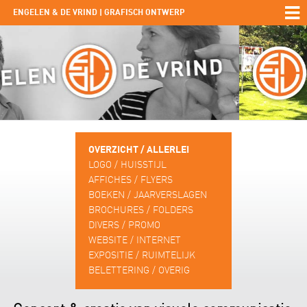
ENGELEN & DE VRIND | GRAFISCH ONTWERP
OVERZICHT / ALLERLEI
LOGO / HUISSTIJL
AFFICHES / FLYERS
BOEKEN / JAARVERSLAGEN
BROCHURES / FOLDERS
DIVERS / PROMO
WEBSITE / INTERNET
EXPOSITIE / RUIMTELIJK
BELETTERING / OVERIG