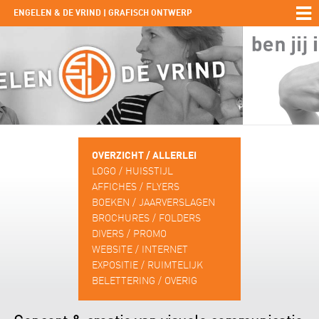
ENGELEN & DE VRIND | GRAFISCH ONTWERP
OVERZICHT / ALLERLEI
LOGO / HUISSTIJL
AFFICHES / FLYERS
BOEKEN / JAARVERSLAGEN
BROCHURES / FOLDERS
DIVERS / PROMO
WEBSITE / INTERNET
EXPOSITIE / RUIMTELIJK
BELETTERING / OVERIG