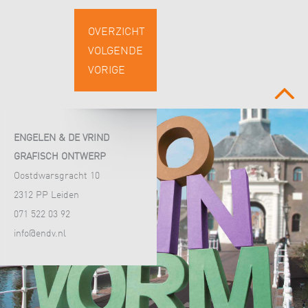
OVERZICHT
VOLGENDE
VORIGE
boven
ENGELEN & DE VRIND
GRAFISCH ONTWERP
Oostdwarsgracht 10
2312 PP Leiden
071 522 03 92
info@endv.nl