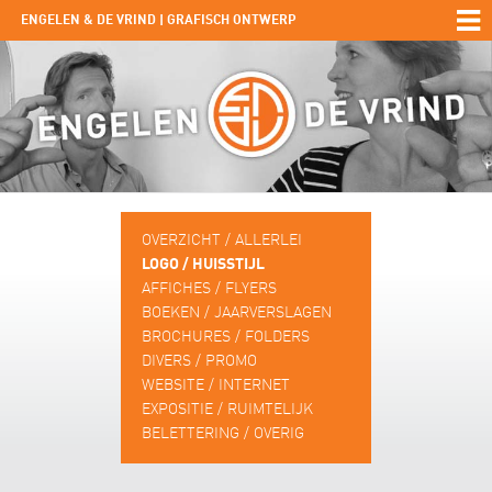
ENGELEN & DE VRIND | GRAFISCH ONTWERP
OVERZICHT / ALLERLEI
LOGO / HUISSTIJL
AFFICHES / FLYERS
BOEKEN / JAARVERSLAGEN
BROCHURES / FOLDERS
DIVERS / PROMO
WEBSITE / INTERNET
EXPOSITIE / RUIMTELIJK
BELETTERING / OVERIG