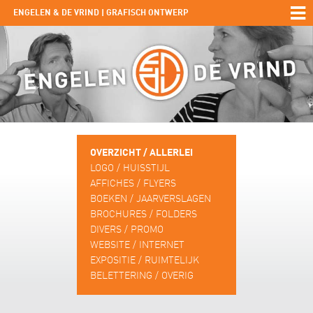
ENGELEN & DE VRIND | GRAFISCH ONTWERP
OVERZICHT / ALLERLEI
LOGO / HUISSTIJL
AFFICHES / FLYERS
BOEKEN / JAARVERSLAGEN
BROCHURES / FOLDERS
DIVERS / PROMO
WEBSITE / INTERNET
EXPOSITIE / RUIMTELIJK
BELETTERING / OVERIG