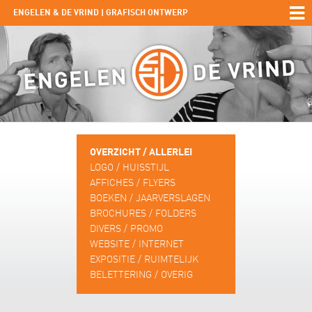
ENGELEN & DE VRIND | GRAFISCH ONTWERP
OVERZICHT / ALLERLEI
LOGO / HUISSTIJL
AFFICHES / FLYERS
BOEKEN / JAARVERSLAGEN
BROCHURES / FOLDERS
DIVERS / PROMO
WEBSITE / INTERNET
EXPOSITIE / RUIMTELIJK
BELETTERING / OVERIG