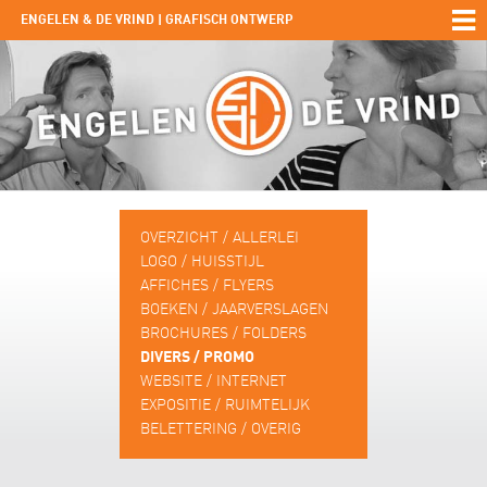
ENGELEN & DE VRIND | GRAFISCH ONTWERP
OVERZICHT / ALLERLEI
LOGO / HUISSTIJL
AFFICHES / FLYERS
BOEKEN / JAARVERSLAGEN
BROCHURES / FOLDERS
DIVERS / PROMO
WEBSITE / INTERNET
EXPOSITIE / RUIMTELIJK
BELETTERING / OVERIG