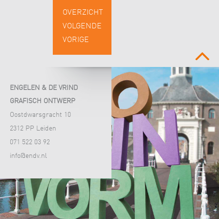
OVERZICHT
VOLGENDE
VORIGE
boven
ENGELEN & DE VRIND
GRAFISCH ONTWERP
Oostdwarsgracht 10
2312 PP Leiden
071 522 03 92
info@endv.nl