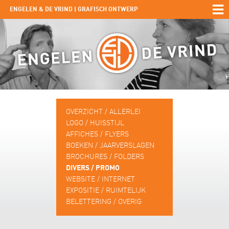
ENGELEN & DE VRIND | GRAFISCH ONTWERP
OVERZICHT / ALLERLEI
LOGO / HUISSTIJL
AFFICHES / FLYERS
BOEKEN / JAARVERSLAGEN
BROCHURES / FOLDERS
DIVERS / PROMO
WEBSITE / INTERNET
EXPOSITIE / RUIMTELIJK
BELETTERING / OVERIG